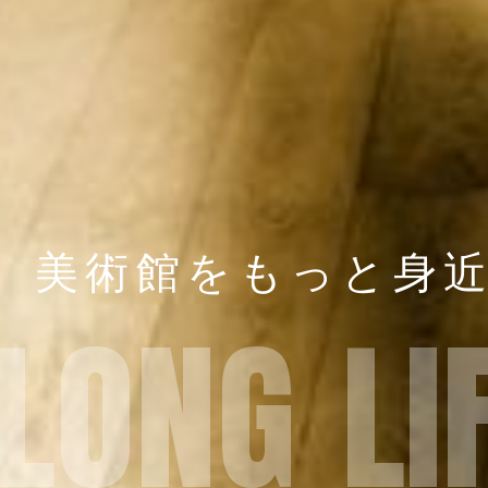
美
術
館
を
も
っ
と
身
L
O
N
G
L
I