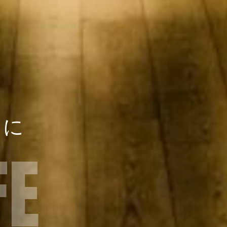
近
に
F
E